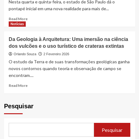
Nesta quarta e quinta-feira, o estado de São Paulo dá o
pontapé inicial em uma nova realidade para mais de...
Read
Read More
more
Notícias
about
A
Da Geologia à Arquitetura: Uma imersão na ciência
Encruzilhada
dos vulcões e o uso turístico de crateras extintas
da
Educação:
Orlando Souza
2 Fevereiro 2026
O
O estudo da Terra e de suas transformações geológicas ganha
Rigor
novos contornos quando teoria e observação de campo se
do
encontram....
Provão
Paulista
Read
Read More
e
more
o
about
Canto
Da
Pesquisar
da
Geologia
Sereia
à
da
Arquitetura:
IA
Uma
Pesquisar
imersão
na