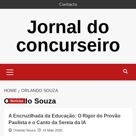
Skip
Contacts
to
content
Jornal do
concurseiro
Primary
Menu
HOME
ORLANDO SOUZA
Orlando Souza
Notícias
A Encruzilhada da Educação: O Rigor do Provão
Paulista e o Canto da Sereia da IA
Orlando Souza
14 Maio 2026