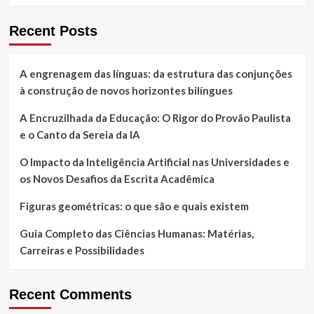
ciência
dos
Recent Posts
vulcões
e
o
A engrenagem das línguas: da estrutura das conjunções
uso
à construção de novos horizontes bilíngues
turístico
de
A Encruzilhada da Educação: O Rigor do Provão Paulista
crateras
extintas
e o Canto da Sereia da IA
O Impacto da Inteligência Artificial nas Universidades e
os Novos Desafios da Escrita Acadêmica
Figuras geométricas: o que são e quais existem
Guia Completo das Ciências Humanas: Matérias,
Carreiras e Possibilidades
Recent Comments