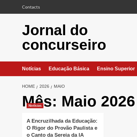
Skip
Contacts
to
content
Jornal do
concurseiro
Notícias
Educação Básica
Ensino Superior
HOME
2026
MAIO
Mês:
Maio 2026
Notícias
A Encruzilhada da Educação:
O Rigor do Provão Paulista e
o Canto da Sereia da IA