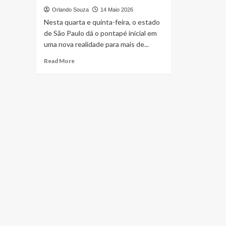
Orlando Souza
14 Maio 2026
Nesta quarta e quinta-feira, o estado
de São Paulo dá o pontapé inicial em
uma nova realidade para mais de...
Read
Read More
more
about
A
Encruzilhada
da
Educação:
O
Rigor
do
Provão
Paulista
e
o
Canto
da
Sereia
da