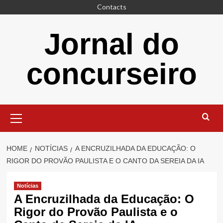
Skip
Contacts
to
content
Jornal do
concurseiro
Primary
Menu
HOME
NOTÍCIAS
A ENCRUZILHADA DA EDUCAÇÃO: O
RIGOR DO PROVÃO PAULISTA E O CANTO DA SEREIA DA IA
Notícias
A Encruzilhada da Educação: O
Rigor do Provão Paulista e o