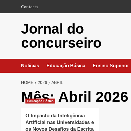
Skip
Contacts
to
content
Jornal do
concurseiro
Notícias
Educação Básica
Ensino Superior
HOME
2026
ABRIL
Mês:
Abril 2026
Educação Básica
O Impacto da Inteligência
Artificial nas Universidades e
os Novos Desafios da Escrita