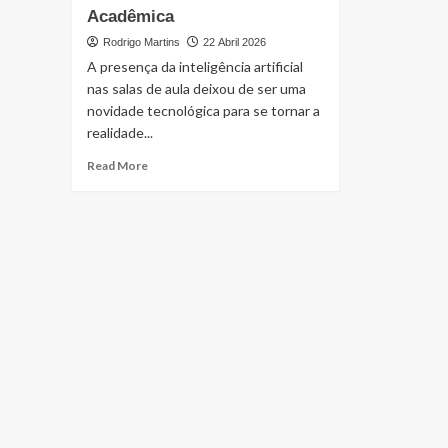
Acadêmica
Rodrigo Martins
22 Abril 2026
A presença da inteligência artificial
nas salas de aula deixou de ser uma
novidade tecnológica para se tornar a
realidade...
Read
Read More
more
about
O
Impacto
da
Inteligência
Artificial
nas
Universidades
e
os
Novos
Desafios
da
Escrita