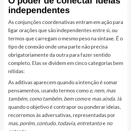
O poder de conectar ideias
independentes
As conjunções coordenativas entram em ação para
ligar orações que são independentes entre si, ou
termos que carregam o mesmo peso na sintaxe. É o
tipo de conexão onde uma parte não precisa
obrigatoriamente da outra para fazer sentido
completo. Elas se dividem em cinco categorias bem
nítidas:
As aditivas aparecem quando a intenção é somar
pensamentos, usando termos como
e
,
nem
,
mas
também
,
como também
,
bem como
e
mas ainda
. Já
quando o objetivo é contrapor ou ponderar ideias,
recorremos às adversativas, representadas por
mas
,
porém
,
contudo
,
todavia
,
entretanto
e
no