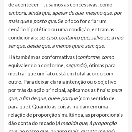
de acontecer —, usamos as concessivas, como
embora
,
ainda que
,
apesar de que
,
mesmo que
,
por
mais que
e
posto que
. Se o foco for criar um
cenário hipotético ou uma condição, entram as
condicionais:
se
,
caso
,
contanto que
,
salvo se
,
a não
ser que
,
desde que
,
a menos que
e
sem que
.
Há também as conformativas (
conforme
,
como
equivalendo a conforme,
segundo
), ótimas para
mostrar que um fato está em total acordo com
outro. Para deixar clara a intenção ou o objetivo
por trás da ação principal, aplicamos as finais:
para
que
,
a fim de que
,
que
e
porque
(com sentido de
para que). Quando as coisas mudam em uma
relação de proporção simultânea, as proporcionais
dão conta do recado (
à medida que
,
à proporção
que
,
ao passo que
,
quanto mais
,
quanto menos
).