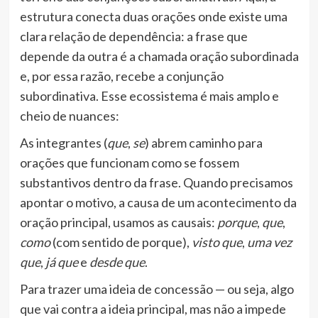
estrutura conecta duas orações onde existe uma
clara relação de dependência: a frase que
depende da outra é a chamada oração subordinada
e, por essa razão, recebe a conjunção
subordinativa. Esse ecossistema é mais amplo e
cheio de nuances:
As integrantes (
que
,
se
) abrem caminho para
orações que funcionam como se fossem
substantivos dentro da frase. Quando precisamos
apontar o motivo, a causa de um acontecimento da
oração principal, usamos as causais:
porque
,
que
,
como
(com sentido de porque),
visto que
,
uma vez
que
,
já que
e
desde que
.
Para trazer uma ideia de concessão — ou seja, algo
que vai contra a ideia principal, mas não a impede