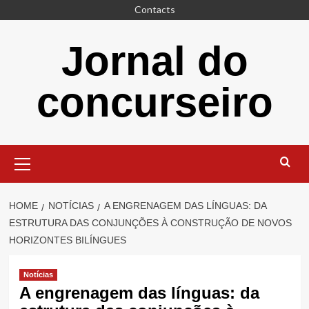
Skip
Contacts
to
content
Jornal do
concurseiro
Primary
Menu
HOME
NOTÍCIAS
A ENGRENAGEM DAS LÍNGUAS: DA
ESTRUTURA DAS CONJUNÇÕES À CONSTRUÇÃO DE NOVOS
HORIZONTES BILÍNGUES
Notícias
A engrenagem das línguas: da