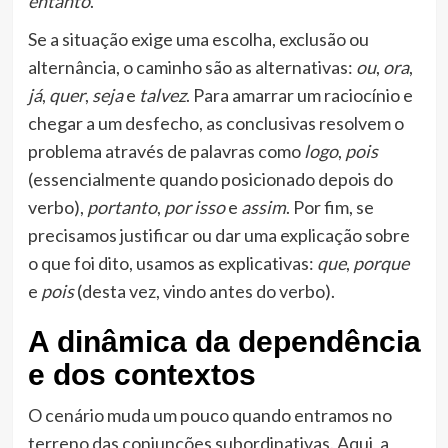
entanto
.
Se a situação exige uma escolha, exclusão ou
alternância, o caminho são as alternativas:
ou
,
ora
,
já
,
quer
,
seja
e
talvez
. Para amarrar um raciocínio e
chegar a um desfecho, as conclusivas resolvem o
problema através de palavras como
logo
,
pois
(essencialmente quando posicionado depois do
verbo),
portanto
,
por isso
e
assim
. Por fim, se
precisamos justificar ou dar uma explicação sobre
o que foi dito, usamos as explicativas:
que
,
porque
e
pois
(desta vez, vindo antes do verbo).
A dinâmica da dependência
e dos contextos
O cenário muda um pouco quando entramos no
terreno das conjunções subordinativas. Aqui, a