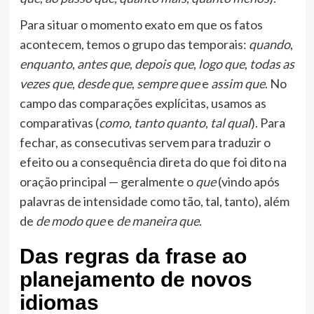
Para situar o momento exato em que os fatos
acontecem, temos o grupo das temporais:
quando
,
enquanto
,
antes que
,
depois que
,
logo que
,
todas as
vezes que
,
desde que
,
sempre que
e
assim que
. No
campo das comparações explícitas, usamos as
comparativas (
como
,
tanto quanto
,
tal qual
). Para
fechar, as consecutivas servem para traduzir o
efeito ou a consequência direta do que foi dito na
oração principal — geralmente o
que
(vindo após
palavras de intensidade como tão, tal, tanto), além
de
de modo que
e
de maneira que
.
Das regras da frase ao
planejamento de novos
idiomas