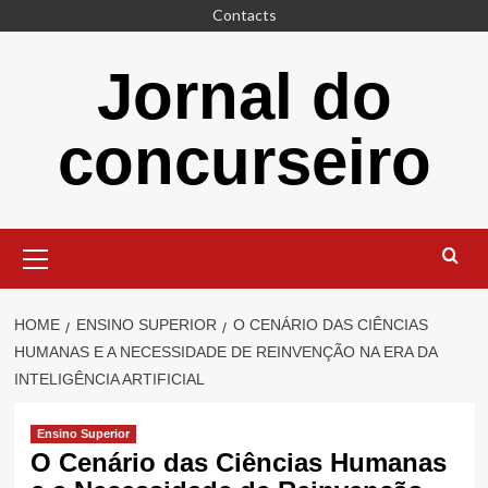
Skip
Contacts
to
content
Jornal do
concurseiro
Primary
Menu
HOME
ENSINO SUPERIOR
O CENÁRIO DAS CIÊNCIAS
HUMANAS E A NECESSIDADE DE REINVENÇÃO NA ERA DA
INTELIGÊNCIA ARTIFICIAL
Ensino Superior
O Cenário das Ciências Humanas